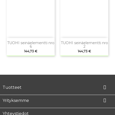
TUOHI seinäelementti nro
TUOHI seinäelementti nro
6
2
Hinta
Hinta
144,73 €
144,73 €

Tuotteet

Yrityksemme
Yhteystiedot