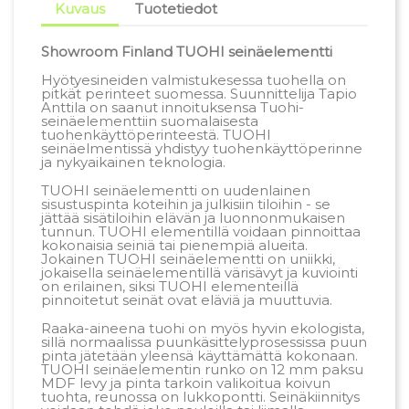
Kuvaus
Tuotetiedot
Showroom Finland TUOHI seinäelementti
Hyötyesineiden valmistukesessa tuohella on
pitkät perinteet suomessa. Suunnittelija Tapio
Anttila on saanut innoituksensa Tuohi-
seinäelementtiin suomalaisesta
tuohenkäyttöperinteestä. TUOHI
seinäelmentissä yhdistyy tuohenkäyttöperinne
ja nykyaikainen teknologia.
TUOHI seinäelementti on uudenlainen
sisustuspinta koteihin ja julkisiin tiloihin - se
jättää sisätiloihin elävän ja luonnonmukaisen
tunnun. TUOHI elementillä voidaan pinnoittaa
kokonaisia seiniä tai pienempiä alueita.
Jokainen TUOHI seinäelementti on uniikki,
jokaisella seinäelementillä värisävyt ja kuviointi
on erilainen, siksi TUOHI elementeillä
pinnoitetut seinät ovat eläviä ja muuttuvia.
Raaka-aineena tuohi on myös hyvin ekologista,
sillä normaalissa puunkäsittelyprosessissa puun
pinta jätetään yleensä käyttämättä kokonaan.
TUOHI seinäelementin runko on 12 mm paksu
MDF levy ja pinta tarkoin valikoitua koivun
tuohta, reunossa on lukkopontti. Seinäkiinnitys