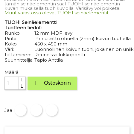
tämän seinäelementin saat TUOHI seinäelementin
kuvan mukaisella tuohikuviolla. Värisävy voi poiketa.
Muut varastossa olevat TUOHI seinäelementit.
TUOHI Seinäelementti
Tuotteen tiedot:
Runko:
12 mm MDF levy
Pinta:
Pinnoitettu ohuella (2mm) koivun tuohella
Koko:
450 x 450 mm
Väri:
Luonnollinen koivun tuohi, jokainen on uniik
Liittäminen:
Reunoissa lukkopontti
Suunnittelija:
Tapio Anttila
Määrä

Ostoskoriin
Jaa