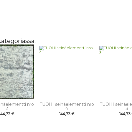
ategoriassa:


ikakatselu
Pikakatselu
Pikaka
näelementti nro
TUOHI seinäelementti nro
TUOHI seinäele
2
4
3
Hinta
Hinta
Hinta
144,73 €
144,73 €
144,73