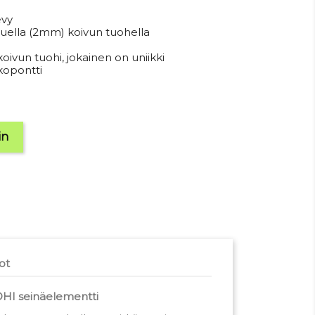
vy
huella (2mm) koivun tuohella
m
oivun tuohi, jokainen on uniikki
kopontti
in
ot
HI seinäelementti