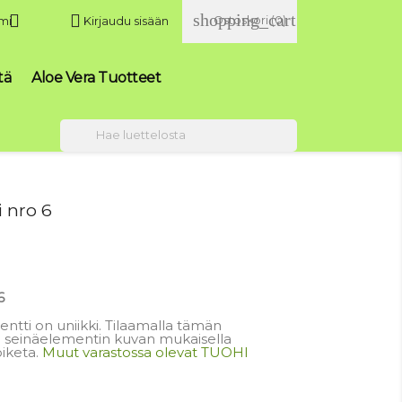
shopping_cart


Ostoskori
(0)
mi
Kirjaudu sisään
tä
Aloe Vera Tuotteet

 nro 6
6
tti on uniikki. Tilaamalla tämän
 seinäelementin kuvan mukaisella
oiketa.
Muut varastossa olevat TUOHI