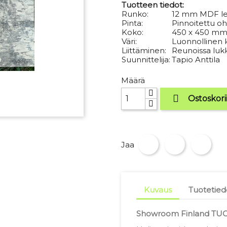
Tuotteen tiedot:
Runko:
12 mm MDF le
Pinta:
Pinnoitettu o
Koko:
450 x 450 m
Väri:
Luonnollinen k
Liittäminen:
Reunoissa luk
Suunnittelija:
Tapio Anttila
Määrä

Ostoskori
Jaa
Kuvaus
Tuotetied
Showroom Finland TUO