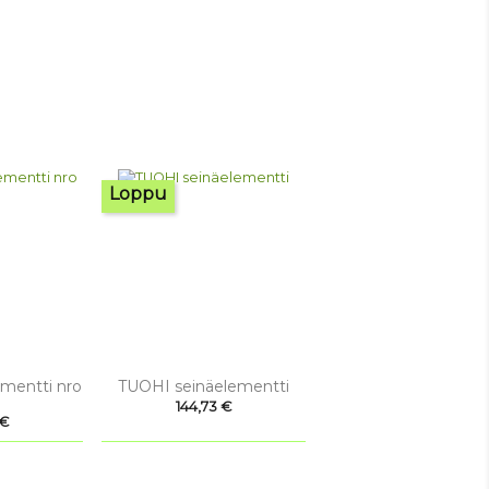
Loppu

tselu
Pikakatselu
mentti nro
TUOHI seinäelementti
Hinta
144,73 €
 €