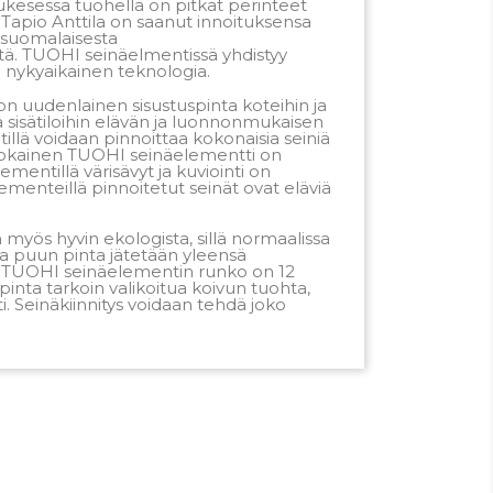
kesessa tuohella on pitkät perinteet
 Tapio Anttila on saanut innoituksensa
 suomalaisesta
ä. TUOHI seinäelmentissä yhdistyy
 nykyaikainen teknologia.
n uudenlainen sisustuspinta koteihin ja
ttää sisätiloihin elävän ja luonnonmukaisen
lä voidaan pinnoittaa kokonaisia seiniä
 Jokainen TUOHI seinäelementti on
lementillä värisävyt ja kuviointi on
lementeillä pinnoitetut seinät ovat eläviä
myös hyvin ekologista, sillä normaalissa
a puun pinta jätetään yleensä
 TUOHI seinäelementin runko on 12
nta tarkoin valikoitua koivun tuohta,
. Seinäkiinnitys voidaan tehdä joko