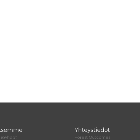
yksemme
Yhteystiedot
tusehdot
Forest Outcomes