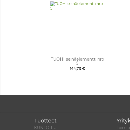

Pikakatselu
TUOHI seinäelementti nro
5
Hinta
144,73 €
Tuotteet
Yrit
KUNTOILU
Toimi