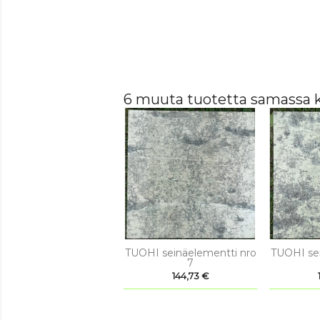
6 muuta tuotetta samassa k


Pikakatselu
P
TUOHI seinäelementti nro
TUOHI sei
7
Hinta
144,73 €