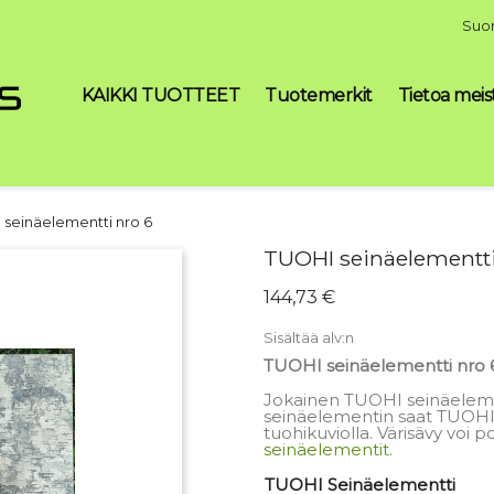
Suo
KAIKKI TUOTTEET
Tuotemerkit
Tietoa meis
 seinäelementti nro 6
TUOHI seinäelementti
144,73 €
Sisältää alv:n
TUOHI seinäelementti nro 
Jokainen TUOHI seinäelemen
seinäelementin saat TUOHI
tuohikuviolla. Värisävy voi p
seinäelementit.
TUOHI Seinäelementti