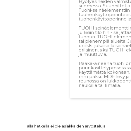
Hyötyesineiden valmistu
suomessa. Suunnittelija
Tuohi-seinäelementtiin
tuohenkäyttöperinteest
tuohenkäyttöperinne ja
TUOHI seinäelementti o
julkisiin tiloihin - se jä
tunnun. TUOHI elementil
tai pienempiä alueita.
uniikki, jokaisella seinäe
erilainen, siksi TUOHI e
ja muuttuvia.
Raaka-aineena tuohi on 
puunkäsittelyprosessiss
käyttämättä kokonaan.
mm paksu MDF levy ja pi
reunossa on lukkopontti
nauloilla tai liimalla.
Tällä hetkellä ei ole asiakkaiden arvosteluja.