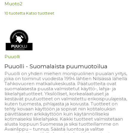
Muoto2
10 tuotetta
Katso tuotteet
Puuolli
Puuolli - Suomalaista puumuotoilua
Puuolli on yhden miehen monipuolinen puualan yritys,
joka on toiminut vuodesta 1994 lähtien Nilsiässä lähellä
Tahkovuoren matkailukeskusta. Päätuotteita ovat
suomalaisesta puusta valmistetut käyttö-, lahja- ja
liikelahjatuotteet. Yksilölliset, korkealaatuiset ja
kestävät puutuotteet on valmistettu erikoispuulajeista,
kuten tuomesta, pihlajasta ja koivusta. Tuotteet on
tehty kovaan käyttöön ja sopivat niin kotitalouksin
päivittäiseen arkikäyttöön kuin käytännölliseksi
kotimaiseksi liikelahjaksi. Kaikki tuotteet valmistetaan
alusta loppuun Suomessa ja siksi tuotteillamme on
Avainlippu – tunnus. Säästä luontoa ja valitse