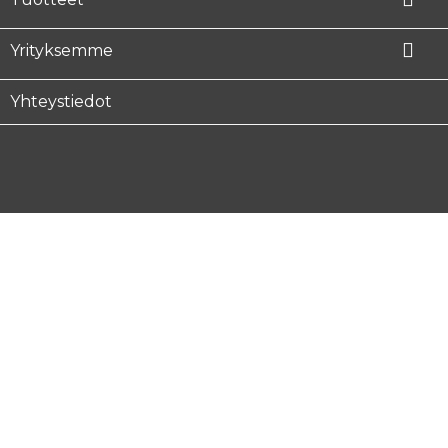

Yrityksemme
Yhteystiedot
Facebook