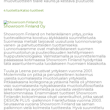
muovituotteen tilalle kaunis ja kestävä puutuote.
4 tuotetta
Katso tuotteet
Showroom Finland Oy
Showroom Finland on helsinkiläinen yritys, jonka
tuotevalikoima koostuu älykkäästä suunnittelusta.
Suomessa metsät tarjoavat uusiutuvia luonnonvaroja
vaneri- ja pahvituotteiden tuottamiseksi.
Lunnonvaramme ovat mahdollistaneet suomen
puumuotoilun ja puuteollisuuden kehittymiseen
huipputeknologiaksi. Valmistamalla ja suunnittelemalla
pääasiassa kotimaassa Showroom Finland hyödyntää
tätä asiantuntemusta luodakseen huomisen klassikoita.
Tuula ja Leena perustivat yrityksen vuonna 2001.
Molemmilla on
pitkä
ja perusteellinen kokemus
useista suomalaisista muotoilualan yrityksistä.
Pitkäaikaisina kollegoina ja ystävinä heillä oli yhteinen
visio suomalaisesta nykyaikaisesta muotoilufilosofiasta
sekä näkemys avoimesta ja suorasta viestinnästä
liiketoiminnassa. Ensimmäiset tuotteet Showroom
Finlandin kokoelmassa olivat vanerikulhot, jotka saivat
DESIGN PLUS -palkinnon Frankfurtissa vuonna 2003.
Seuraavina vuosina Showroom Finland sai saman
palkinnon vielä kolmesta tuotteesta. Hyvä suunnittelu