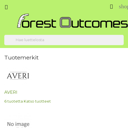
sho



Tuotemerkit
AVERI
6 tuotetta
Katso tuotteet