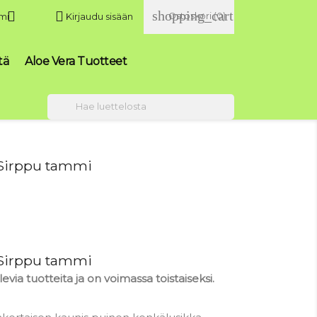
shopping_cart


Ostoskori
(0)
mi
Kirjaudu sisään
tä
Aloe Vera Tuotteet

 Sirppu tammi
 Sirppu tammi
evia tuotteita ja on voimassa toistaiseksi.