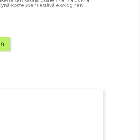
kertaisen kaunis puinen kenkälusikka
ttelynä kosteudenkestävä ekologinen
in