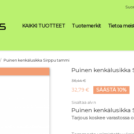
Suo
KAIKKI TUOTTEET
Tuotemerkit
Tietoa meis
Puinen kenkälusikka Sirppu tammi
Puinen kenkälusikka
36,44 €
32,79 €
SÄÄSTÄ 10%
Sisältää alv:n
Puinen kenkälusikka
Tarjous koskee varastossa ol