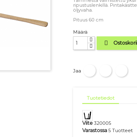
Tammesta valmistettu yksin
ripustuslenkillä. Pintakäsi
öljyvaha.
Pituus 60 cm
Määrä

Ostoskori
Jaa
Tuotetiedot
Viite
320005
Varastossa
5 Tuotteet