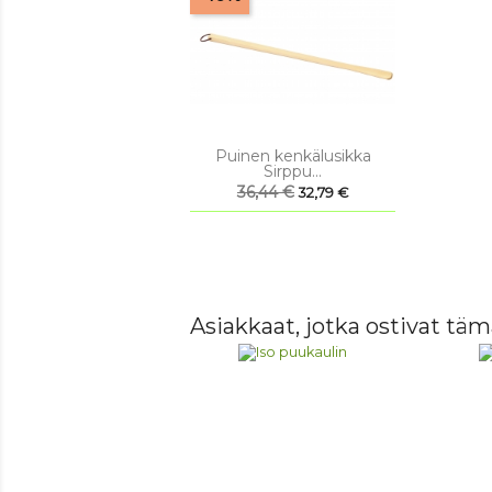

Pikakatselu
Puinen kenkälusikka
Sirppu...
Normaalihinta
36,44 €
Hinta
32,79 €
Asiakkaat, jotka ostivat täm