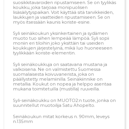
suosikkitavaroiden ripustamiseen. Se on tyylikäs
koukku, joka tarjoaa monipuolisen
lisäsäilytyspaikan. Voit käyttää sitä tarvikkeiden,
laukkujen ja vaatteiden ripustamiseen. Se on
myös itsessään kaunis koriste-esine.
Syli seinäkoukun yksinkertainen ja sydämen
muoto tuo siihen lempeää lämpöä. Syli sopii
moniin eri tiloihin joko yksittäin tai useiden
koukkujen järjestelyinä, mikä luo huoneeseen
tyylikkään koriste-elementin.
Syli seinäkoukkuja on saatavana mustana ja
valkoisena. Ne on valmistettu Suomessa
suomalaisesta koivuvanerista, joka on
päällystetty melamiinilla. Seinäkiinnike on
metallia. Koukut on nopea ja helppo asentaa
mukana toimitetuilla (mustilla) ruuveilla.
Syli-seinäkoukku on MUOTO2:n tuote, jonka on
suunnitellut muotoilija Satu Ahopelto.
Seinäkoukun mitat korkeus n. 90mm, leveys
n.135mm