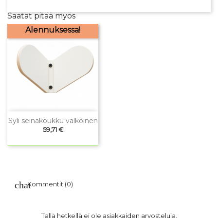
Saatat pitää myös
Alennuksessa!
Syli seinäkoukku valkoinen
Hinta
59,71 €
Kommentit (0)
Tällä hetkellä ei ole asiakkaiden arvosteluja.