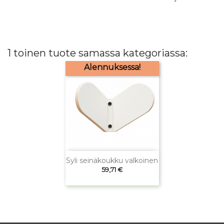
1 toinen tuote samassa kategoriassa:
Alennuksessa!
Syli seinäkoukku valkoinen
Hinta
59,71 €