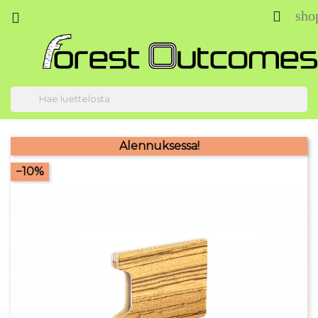
sho



Alennuksessa!
−10%