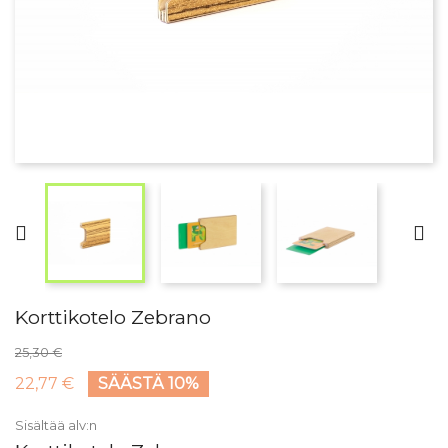


Korttikotelo Zebrano
25,30 €
22,77 €
SÄÄSTÄ 10%
Sisältää alv:n