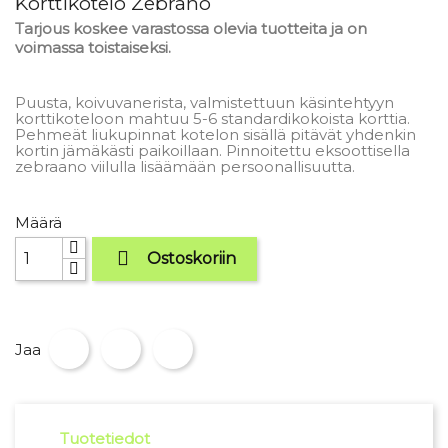
Korttikotelo Zebrano
Tarjous koskee varastossa olevia tuotteita ja on
voimassa toistaiseksi.
Puusta, koivuvanerista, valmistettuun käsintehtyyn
korttikoteloon mahtuu 5-6 standardikokoista korttia.
Pehmeät liukupinnat kotelon sisällä pitävät yhdenkin
kortin jämäkästi paikoillaan. Pinnoitettu eksoottisella
zebraano viilulla lisäämään persoonallisuutta.
Määrä

Ostoskoriin
Jaa
Tuotetiedot