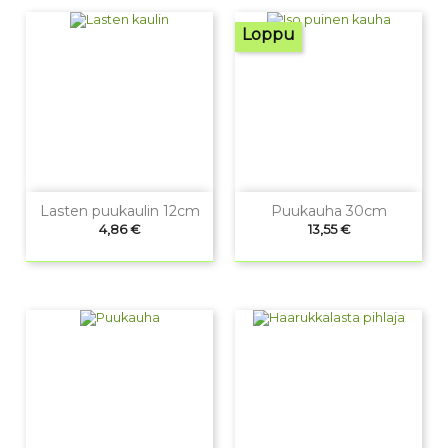
Loppu
Lasten puukaulin 12cm
Puukauha 30cm
Hinta
Hinta
4,86 €
13,55 €