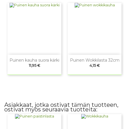
Puinen kauha suora kärki
Puinen Wokkilasta 32cm
Hinta
Hinta
11,95 €
4,15 €
Asiakkaat, jotka ostivat tämän tuotteen,
ostivat myös seuraavia tuotteita: