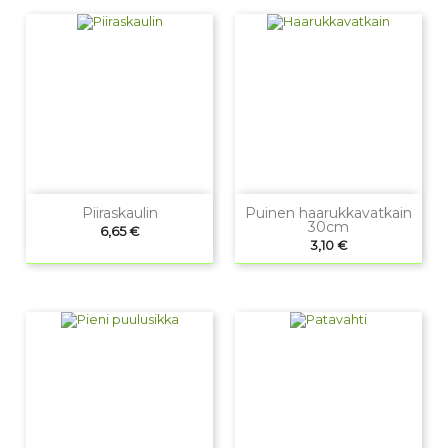
Piiraskaulin
Puinen haarukkavatkain
30cm
Hinta
6,65 €
Hinta
3,10 €