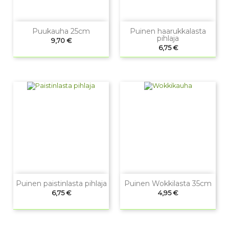
Puukauha 25cm
Puinen haarukkalasta
pihlaja
Hinta
9,70 €
Hinta
6,75 €
Puinen paistinlasta pihlaja
Puinen Wokkilasta 35cm
Hinta
Hinta
6,75 €
4,95 €