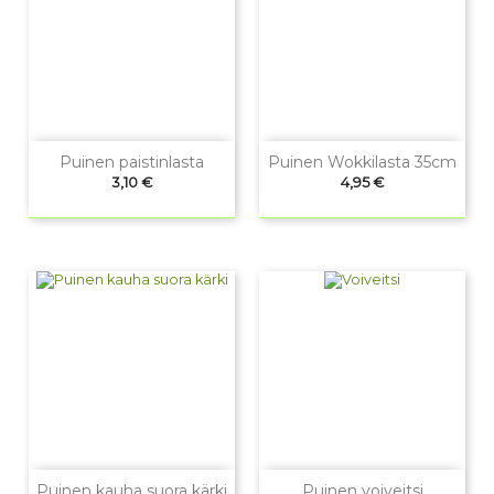
Puinen paistinlasta
Puinen Wokkilasta 35cm
Hinta
Hinta
3,10 €
4,95 €
Puinen kauha suora kärki
Puinen voiveitsi