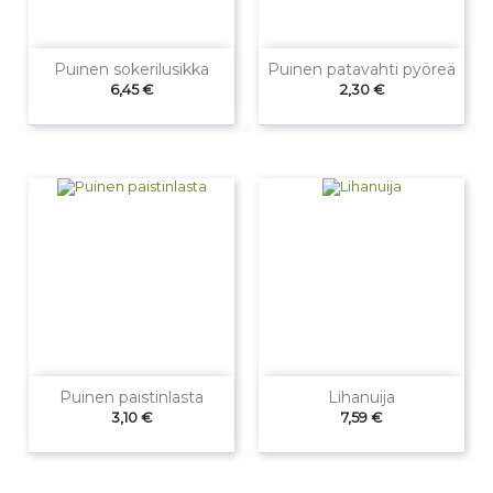
Puinen sokerilusikka
Puinen patavahti pyöreä
Hinta
Hinta
6,45 €
2,30 €
Puinen paistinlasta
Lihanuija
Hinta
Hinta
3,10 €
7,59 €