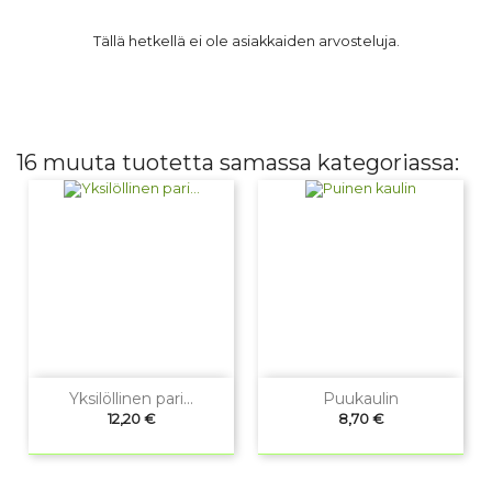
Tällä hetkellä ei ole asiakkaiden arvosteluja.
16 muuta tuotetta samassa kategoriassa:
Yksilöllinen pari...
Puukaulin
Hinta
Hinta
12,20 €
8,70 €