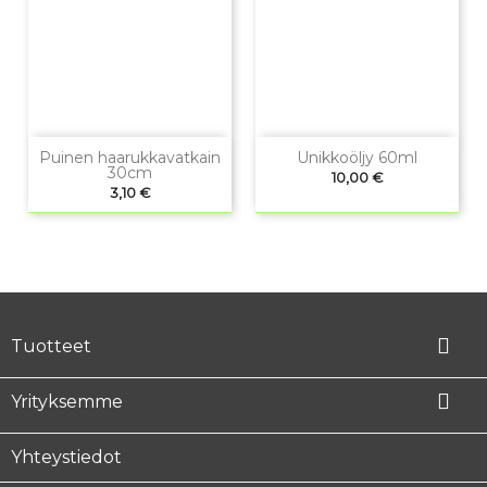
Puinen haarukkavatkain
Unikkoöljy 60ml
30cm
Hinta
10,00 €
Hinta
3,10 €

Tuotteet

Yrityksemme
Yhteystiedot